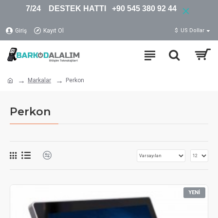
7/24 DESTEK HATTI +90 545 380 92 44
Giriş
Kayıt Ol
$
US Dollar
Markalar
Perkon
Perkon
YENI