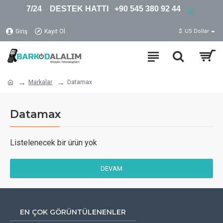
7/24 DESTEK HATTI +90 545 380 92 44
Giriş
Kayıt Ol
$
US Dollar
Markalar
Datamax
Datamax
Listelenecek bir ürün yok
DEVAM
EN ÇOK GÖRÜNTÜLENENLER