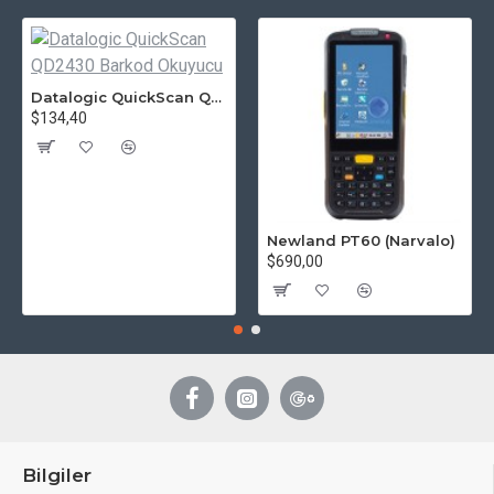
Datalogic QuickScan QD2430 Barkod Okuyucu
$134,40
Newland PT60 (Narvalo)
$690,00
Bilgiler