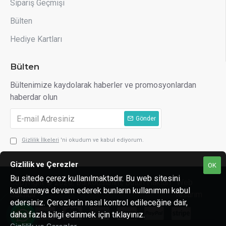
Sipariş Geçmişi
Bülten
Hediye Kartları
Bülten
Bültenimize kaydolarak haberler ve promosyonlardan
haberdar olun
Gönder
Gizlilik İlkeleri
'ni okudum ve kabul ediyorum.
Gizlilik ve Çerezler
OK
Bu sitede çerez kullanılmaktadır. Bu web sitesini
Copyright © 2020, Barkodalalım, Bütün Hakları
Web
kullanmaya devam ederek bunların kullanımını kabul
Saklıdır
Tasarım
edersiniz. Çerezlerin nasıl kontrol edileceğine dair,
daha fazla bilgi edinmek için tıklayınız.