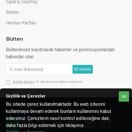
Sipariş Geçmişi
Bülten
Hediye Kartları
Bülten
Bültenimize kaydolarak haberler ve promosyonlardan
haberdar olun
Gönder
Gizlilik İlkeleri
'ni okudum ve kabul ediyorum.
Gizlilik ve Çerezler
OK
Bu sitede çerez kullanılmaktadır. Bu web sitesini
Copyright © 2020, Barkodalalım, Bütün Hakları
Web
kullanmaya devam ederek bunların kullanımını kabul
Saklıdır
Tasarım
edersiniz. Çerezlerin nasıl kontrol edileceğine dair,
daha fazla bilgi edinmek için tıklayınız.