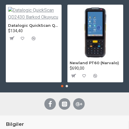
Datalogic QuickScan QD2430 Barkod Okuyucu
$134,40
Newland PT60 (Narvalo)
$690,00
Bilgiler