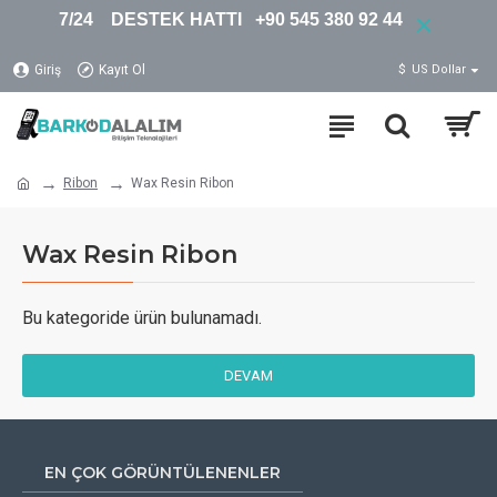
7/24 DESTEK HATTI +90 545 380 92 44
Giriş
Kayıt Ol
$
US Dollar
Ribon
Wax Resin Ribon
Wax Resin Ribon
Bu kategoride ürün bulunamadı.
DEVAM
EN ÇOK GÖRÜNTÜLENENLER