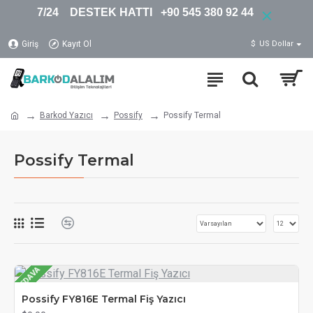
7/24 DESTEK HATTI +90 545 380 92 44
Giriş
Kayıt Ol
$
US Dollar
Barkod Yazıcı
Possify
Possify Termal
Possify Termal
BEDAVA
Possify FY816E Termal Fiş Yazıcı