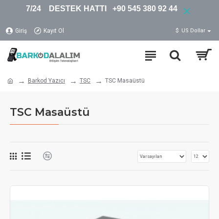
7/24 DESTEK HATTI +90 545 380 92 44
Giriş
Kayıt Ol
$
US Dollar
Barkod Yazıcı
TSC
TSC Masaüstü
TSC Masaüstü