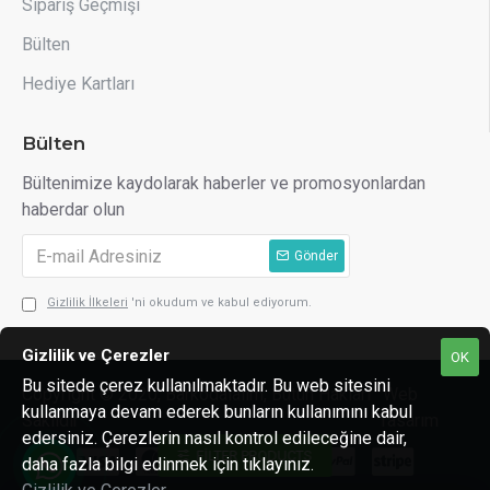
Sipariş Geçmişi
Bülten
Hediye Kartları
Bülten
Bültenimize kaydolarak haberler ve promosyonlardan
haberdar olun
Gönder
Gizlilik İlkeleri
'ni okudum ve kabul ediyorum.
Gizlilik ve Çerezler
OK
Bu sitede çerez kullanılmaktadır. Bu web sitesini
Copyright © 2020, Barkodalalım, Bütün Hakları
Web
kullanmaya devam ederek bunların kullanımını kabul
Saklıdır
Tasarım
edersiniz. Çerezlerin nasıl kontrol edileceğine dair,
FILTER PRODUCTS
daha fazla bilgi edinmek için tıklayınız.