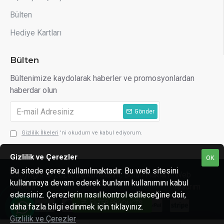
Bülten
Hediye Kartları
Bülten
Bültenimize kaydolarak haberler ve promosyonlardan
haberdar olun
Gönder
Gizlilik İlkeleri
'ni okudum ve kabul ediyorum.
Gizlilik ve Çerezler
OK
Bu sitede çerez kullanılmaktadır. Bu web sitesini
Copyright © 2020, Barkodalalım, Bütün Hakları
Web
kullanmaya devam ederek bunların kullanımını kabul
Saklıdır
Tasarım
edersiniz. Çerezlerin nasıl kontrol edileceğine dair,
FILTER PRODUCTS
daha fazla bilgi edinmek için tıklayınız.
Gizlilik ve Çerezler